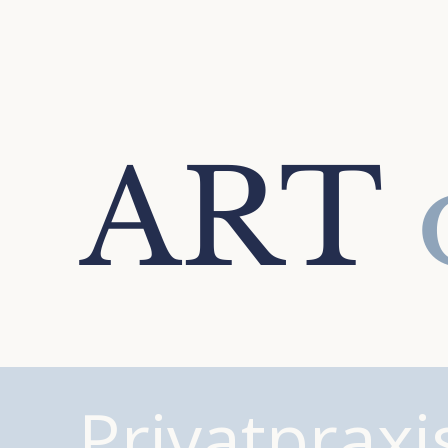
ART
Privatprax