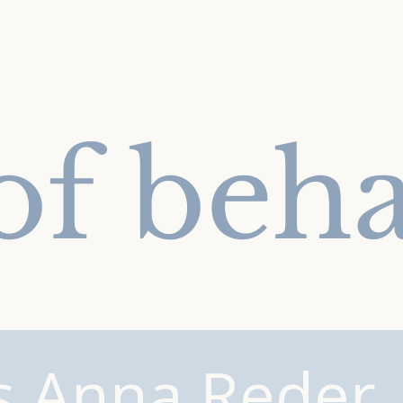
of beh
is Anna Reder