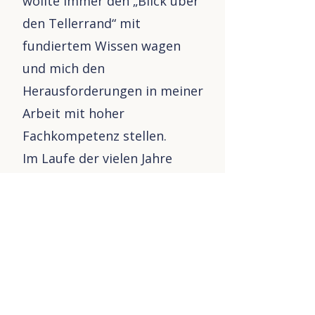
wollte immer den „Blick über
den Tellerrand“ mit
fundiertem Wissen wagen
und mich den
Herausforderungen in meiner
Arbeit mit hoher
Fachkompetenz stellen.
Im Laufe der vielen Jahre
meiner Tätigkeit konnte ich
mich immer mehr den
Bereichen der
Neurodiversität widmen. Hier
habe ich durch meine
Erfahrungen eigene